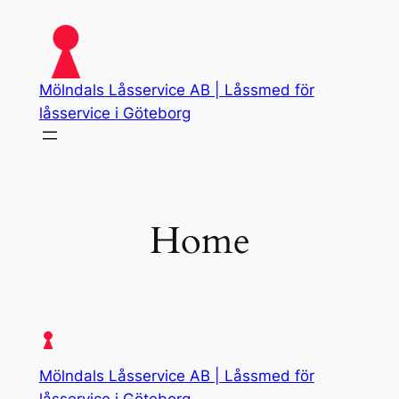
Skip
to
content
Mölndals Låsservice AB | Låssmed för
låsservice i Göteborg
Home
Mölndals Låsservice AB | Låssmed för
låsservice i Göteborg