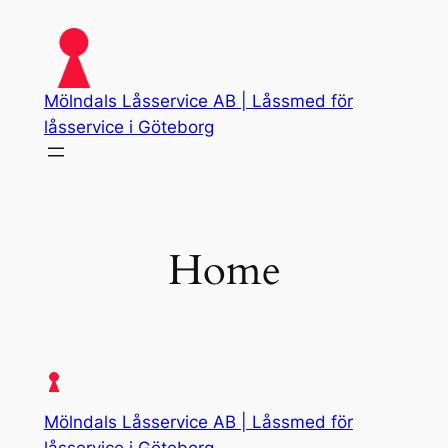
Skip
to
content
Mölndals Låsservice AB | Låssmed för
låsservice i Göteborg
Home
Mölndals Låsservice AB | Låssmed för
låsservice i Göteborg