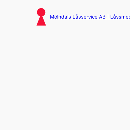
Skip
to
Mölndals Låsservice AB | Låssmed 
content