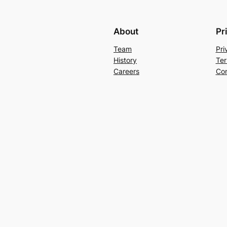
About
Pr
Team
Pri
History
Ter
Careers
Con