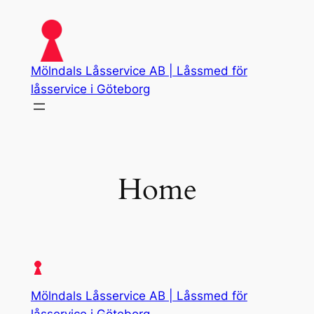
Skip
to
content
Mölndals Låsservice AB | Låssmed för
låsservice i Göteborg
Home
Mölndals Låsservice AB | Låssmed för
låsservice i Göteborg