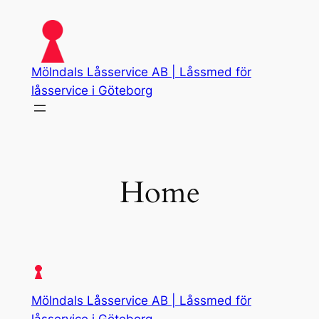
Skip
to
content
Mölndals Låsservice AB | Låssmed för
låsservice i Göteborg
Home
Mölndals Låsservice AB | Låssmed för
låsservice i Göteborg