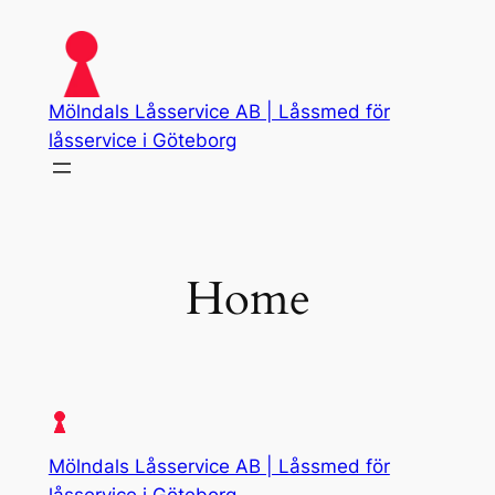
Skip
to
content
Mölndals Låsservice AB | Låssmed för
låsservice i Göteborg
Home
Mölndals Låsservice AB | Låssmed för
låsservice i Göteborg