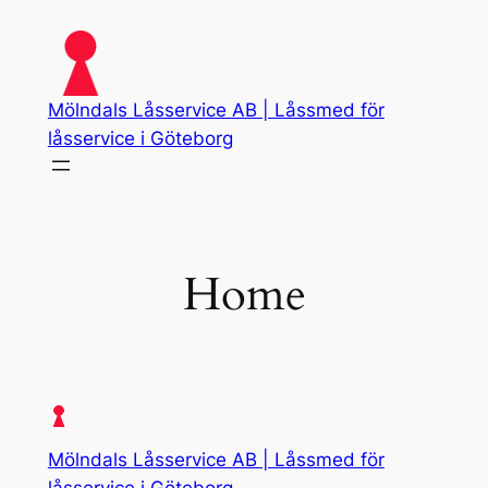
Skip
to
content
Mölndals Låsservice AB | Låssmed för
låsservice i Göteborg
Home
Mölndals Låsservice AB | Låssmed för
låsservice i Göteborg