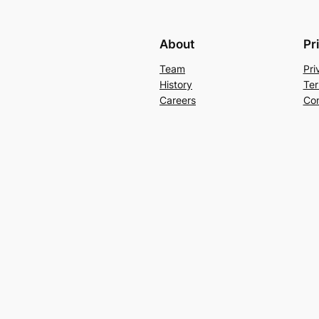
About
Pr
Team
Pri
History
Ter
Careers
Con