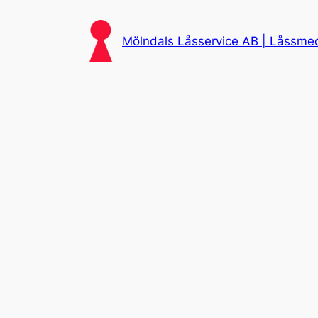
Skip
to
Mölndals Låsservice AB | Låssmed 
content