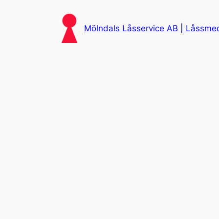
Skip
to
Mölndals Låsservice AB | Låssmed 
content