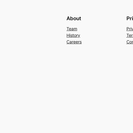
About
Pr
Team
Pri
History
Ter
Careers
Con