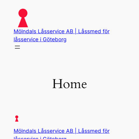
Skip
to
content
Mölndals Låsservice AB | Låssmed för
låsservice i Göteborg
Home
Mölndals Låsservice AB | Låssmed för
låsservice i Göteborg