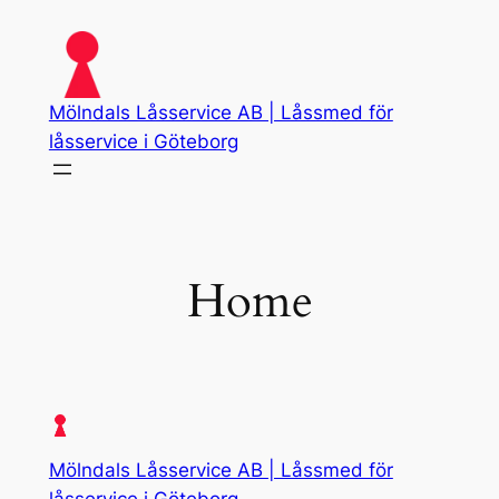
Skip
to
content
Mölndals Låsservice AB | Låssmed för
låsservice i Göteborg
Home
Mölndals Låsservice AB | Låssmed för
låsservice i Göteborg