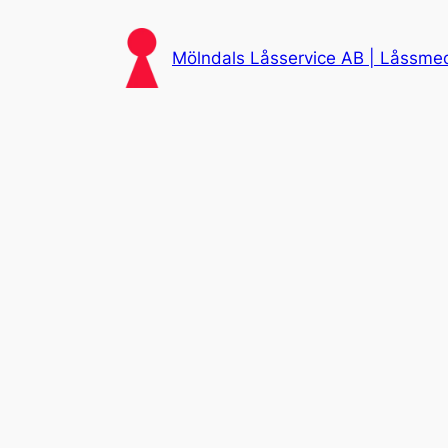
Skip
to
Mölndals Låsservice AB | Låssmed 
content