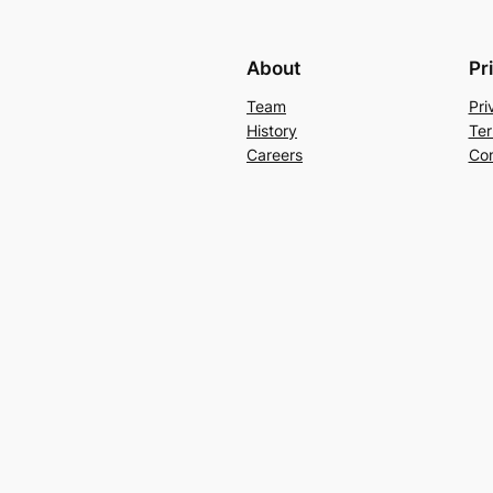
About
Pr
Team
Pri
History
Ter
Careers
Con