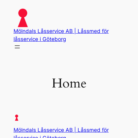
Skip
to
content
Mölndals Låsservice AB | Låssmed för
låsservice i Göteborg
Home
Mölndals Låsservice AB | Låssmed för
låsservice i Göteborg