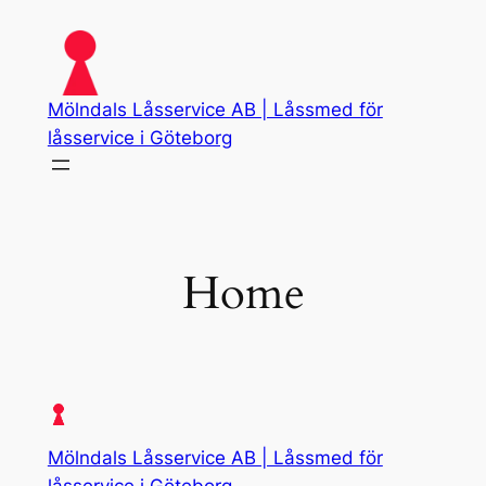
Skip
to
content
Mölndals Låsservice AB | Låssmed för
låsservice i Göteborg
Home
Mölndals Låsservice AB | Låssmed för
låsservice i Göteborg