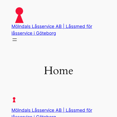
Skip
to
content
Mölndals Låsservice AB | Låssmed för
låsservice i Göteborg
Home
Mölndals Låsservice AB | Låssmed för
låsservice i Göteborg