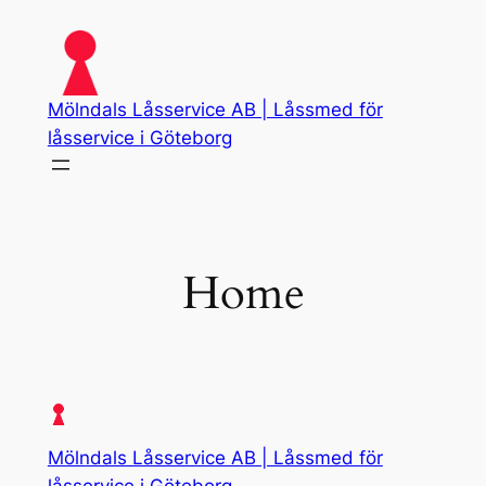
Skip
to
content
Mölndals Låsservice AB | Låssmed för
låsservice i Göteborg
Home
Mölndals Låsservice AB | Låssmed för
låsservice i Göteborg