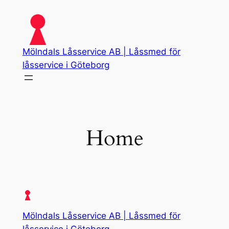
Skip
to
content
Mölndals Låsservice AB | Låssmed för
låsservice i Göteborg
Home
Mölndals Låsservice AB | Låssmed för
låsservice i Göteborg