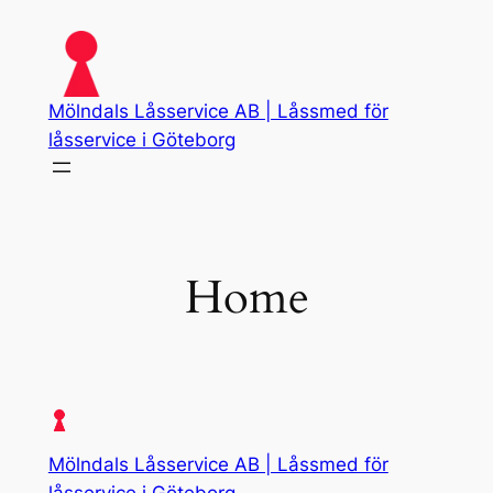
Skip
to
content
Mölndals Låsservice AB | Låssmed för
låsservice i Göteborg
Home
Mölndals Låsservice AB | Låssmed för
låsservice i Göteborg