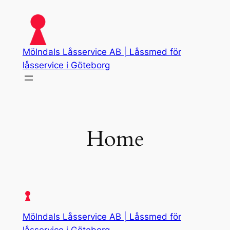
Skip
to
content
Mölndals Låsservice AB | Låssmed för
låsservice i Göteborg
Home
Mölndals Låsservice AB | Låssmed för
låsservice i Göteborg