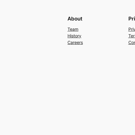
About
Pr
Team
Pri
History
Ter
Careers
Con