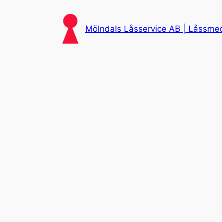
Skip
to
Mölndals Låsservice AB | Låssmed 
content