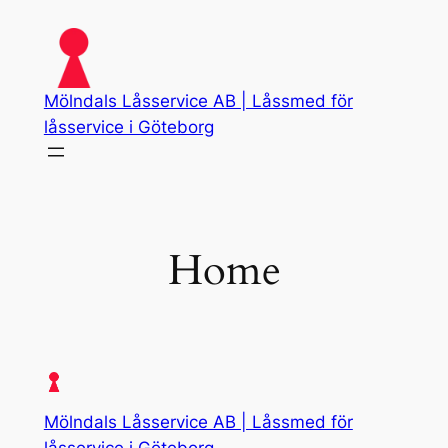
Skip
to
content
Mölndals Låsservice AB | Låssmed för
låsservice i Göteborg
Home
Mölndals Låsservice AB | Låssmed för
låsservice i Göteborg