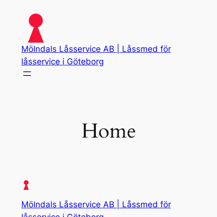
Skip
to
content
Mölndals Låsservice AB | Låssmed för
låsservice i Göteborg
Home
Mölndals Låsservice AB | Låssmed för
låsservice i Göteborg