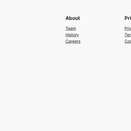
About
Pr
Team
Pri
History
Ter
Careers
Con