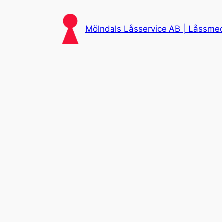
Skip
to
Mölndals Låsservice AB | Låssmed 
content