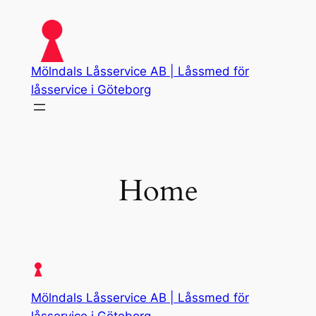
Skip
to
content
Mölndals Låsservice AB | Låssmed för
låsservice i Göteborg
Home
Mölndals Låsservice AB | Låssmed för
låsservice i Göteborg