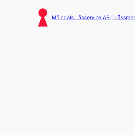
Skip
to
Mölndals Låsservice AB | Låssmed 
content