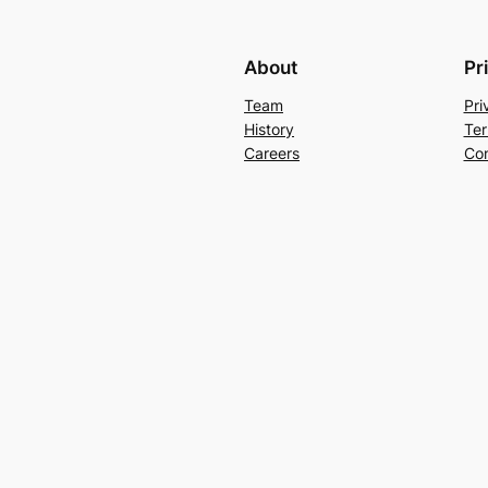
About
Pr
Team
Pri
History
Ter
Careers
Con