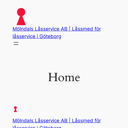
Skip
to
content
Mölndals Låsservice AB | Låssmed för
låsservice i Göteborg
Home
Mölndals Låsservice AB | Låssmed för
låsservice i Göteborg