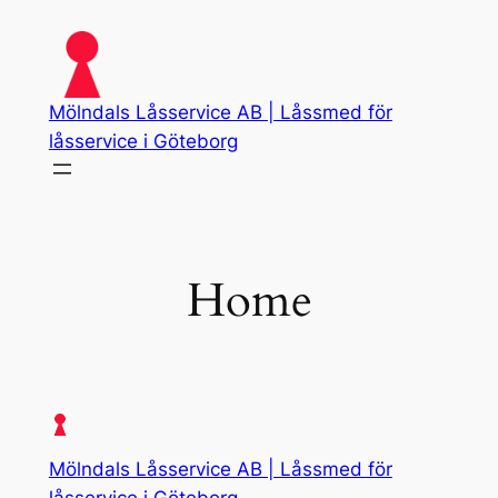
Skip
to
content
Mölndals Låsservice AB | Låssmed för
låsservice i Göteborg
Home
Mölndals Låsservice AB | Låssmed för
låsservice i Göteborg