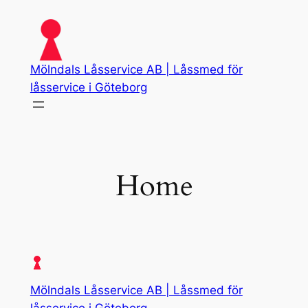
Skip
to
content
Mölndals Låsservice AB | Låssmed för
låsservice i Göteborg
Home
Mölndals Låsservice AB | Låssmed för
låsservice i Göteborg