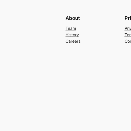
About
Pr
Team
Pri
History
Ter
Careers
Con