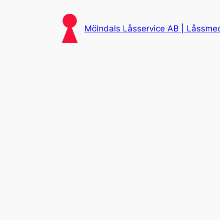
Skip
to
Mölndals Låsservice AB | Låssmed 
content