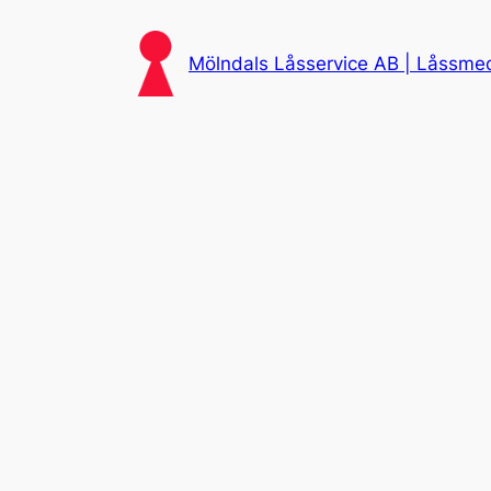
Skip
to
Mölndals Låsservice AB | Låssmed 
content