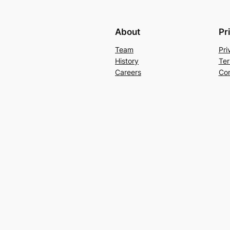
About
Pr
Team
Pri
History
Ter
Careers
Con