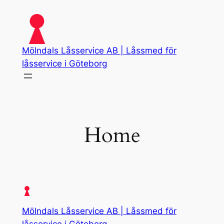
Skip
to
content
Mölndals Låsservice AB | Låssmed för
låsservice i Göteborg
Home
Mölndals Låsservice AB | Låssmed för
låsservice i Göteborg