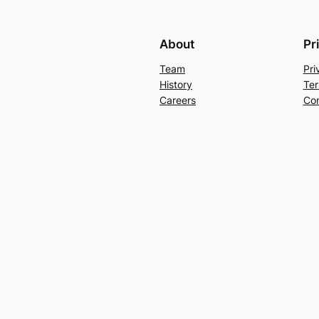
About
Pr
Team
Pri
History
Ter
Careers
Con