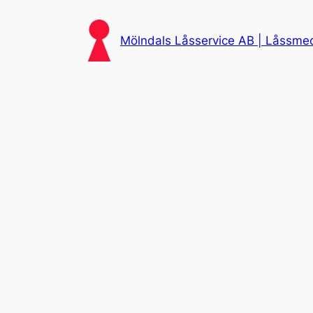
Skip
to
Mölndals Låsservice AB | Låssmed 
content