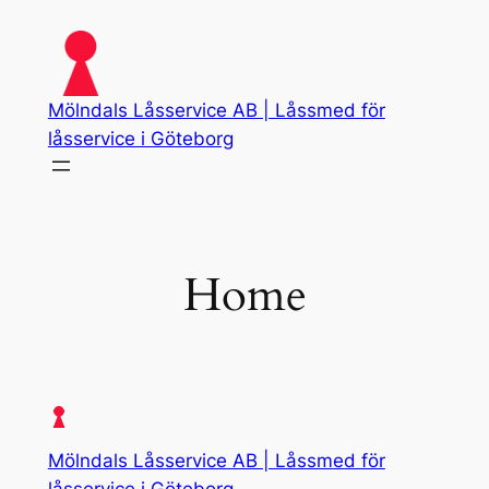
Skip
to
content
Mölndals Låsservice AB | Låssmed för
låsservice i Göteborg
Home
Mölndals Låsservice AB | Låssmed för
låsservice i Göteborg