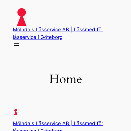
Skip
to
content
Mölndals Låsservice AB | Låssmed för
låsservice i Göteborg
Home
Mölndals Låsservice AB | Låssmed för
låsservice i Göteborg