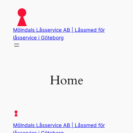
Skip
to
content
Mölndals Låsservice AB | Låssmed för
låsservice i Göteborg
Home
Mölndals Låsservice AB | Låssmed för
låsservice i Göteborg