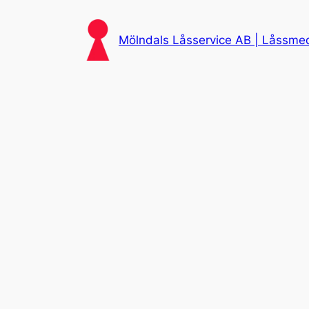
Skip
to
Mölndals Låsservice AB | Låssmed 
content