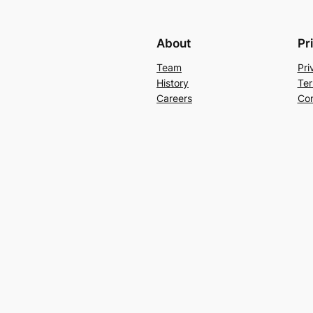
About
Pr
Team
Pri
History
Ter
Careers
Con