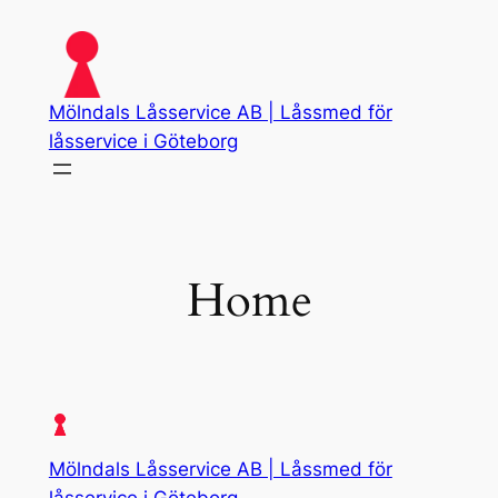
Skip
to
content
Mölndals Låsservice AB | Låssmed för
låsservice i Göteborg
Home
Mölndals Låsservice AB | Låssmed för
låsservice i Göteborg