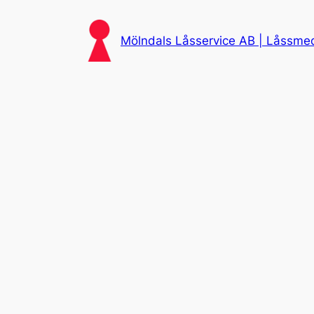
Skip
to
Mölndals Låsservice AB | Låssmed 
content