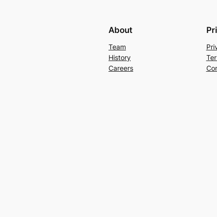
About
Pr
Team
Pri
History
Ter
Careers
Con