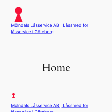
Skip
to
content
Mölndals Låsservice AB | Låssmed för
låsservice i Göteborg
Home
Mölndals Låsservice AB | Låssmed för
låsservice i Göteborg