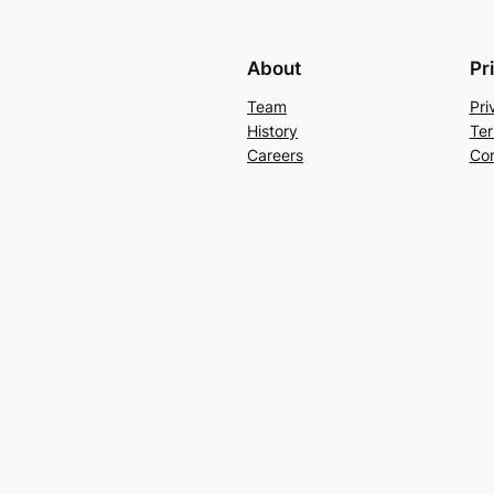
About
Pr
Team
Pri
History
Ter
Careers
Con