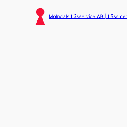
Skip
to
Mölndals Låsservice AB | Låssmed 
content