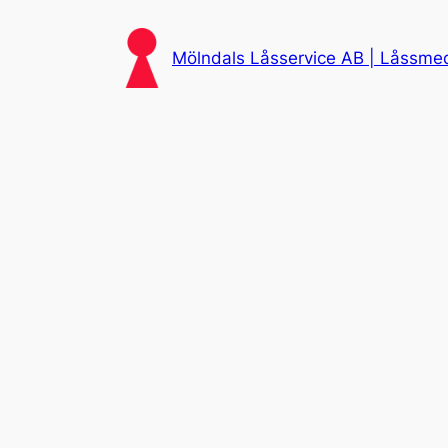
Skip
to
Mölndals Låsservice AB | Låssmed 
content