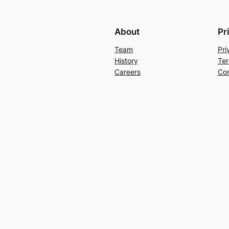
About
Pr
Team
Pri
History
Ter
Careers
Con