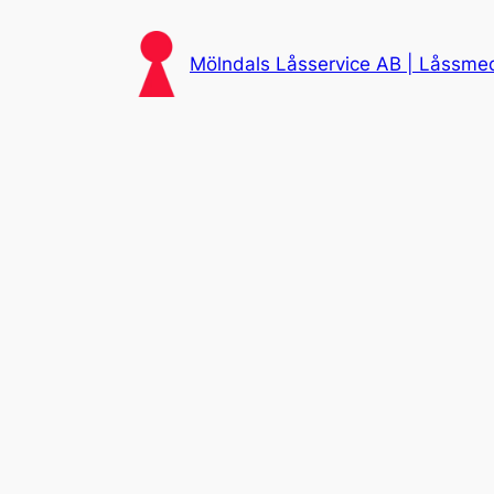
Skip
to
Mölndals Låsservice AB | Låssmed 
content