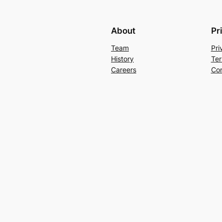
About
Pr
Team
Pri
History
Ter
Careers
Con