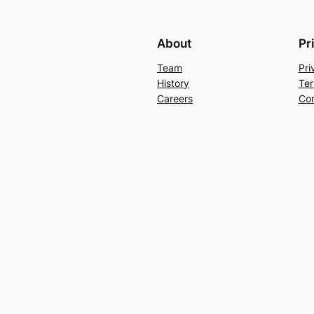
About
Pr
Team
Pri
History
Ter
Careers
Con