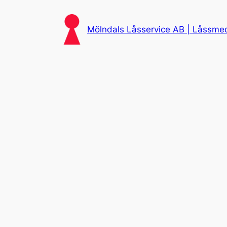
Skip
to
Mölndals Låsservice AB | Låssmed 
content