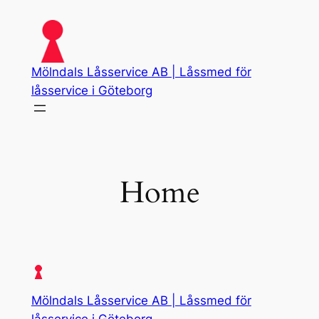
Skip
to
content
Mölndals Låsservice AB | Låssmed för
låsservice i Göteborg
Home
Mölndals Låsservice AB | Låssmed för
låsservice i Göteborg