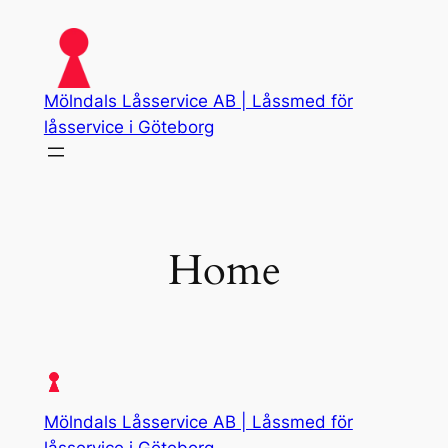
Skip
to
content
Mölndals Låsservice AB | Låssmed för
låsservice i Göteborg
Home
Mölndals Låsservice AB | Låssmed för
låsservice i Göteborg