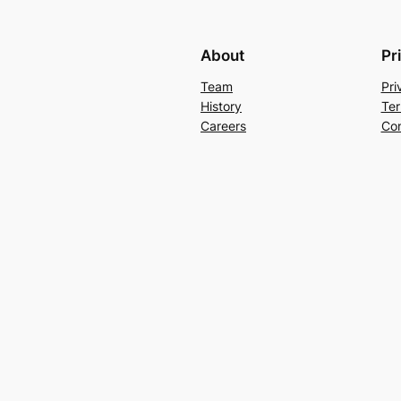
About
Pr
Team
Pri
History
Ter
Careers
Con