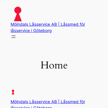
Skip
to
content
Mölndals Låsservice AB | Låssmed för
låsservice i Göteborg
Home
Mölndals Låsservice AB | Låssmed för
låsservice i Göteborg