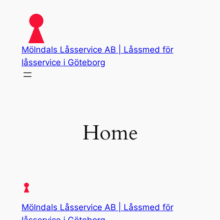
Skip
to
content
Mölndals Låsservice AB | Låssmed för
låsservice i Göteborg
Home
Mölndals Låsservice AB | Låssmed för
låsservice i Göteborg