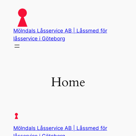
Skip
to
content
Mölndals Låsservice AB | Låssmed för
låsservice i Göteborg
Home
Mölndals Låsservice AB | Låssmed för
låsservice i Göteborg