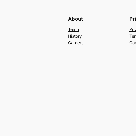
About
Pr
Team
Pri
History
Ter
Careers
Con